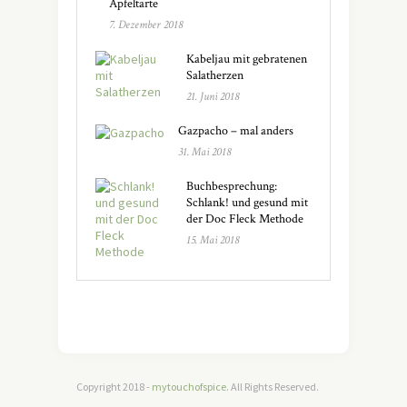
Apfeltarte
7. Dezember 2018
Kabeljau mit gebratenen
Salatherzen
21. Juni 2018
Gazpacho – mal anders
31. Mai 2018
Buchbesprechung:
Schlank! und gesund mit
der Doc Fleck Methode
15. Mai 2018
Copyright 2018 -
mytouchofspice
. All Rights Reserved.