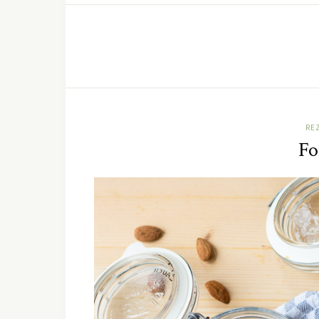
RE
Fo